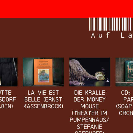
Auf L
utte
La vie est
Die Kralle
CD:
rsdorf
belle (Ernst
der Money
Pa
aßen)
Kassenbrock)
Mouse
(Soap
(Theater im
Orch
Pumpenhaus/
Stefanie