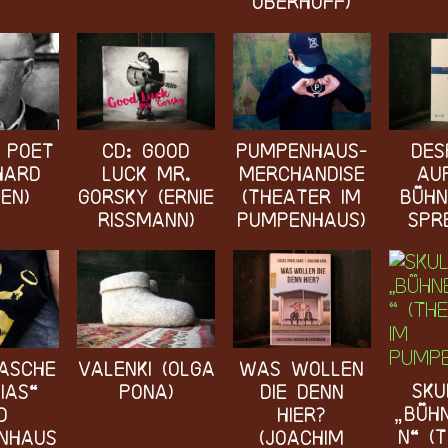
Oberhoff)
 Poet
CD: Good
Pumpenhaus-
Des
hard
Luck Mr.
Merchandise
au
nen)
Gorsky (Ernie
(Theater im
Bühn
Rissmann)
Pumpenhaus)
Spr
asche
Valenki (Olga
Was wollen
Sku
ias“
Pona)
die denn
„Büh
d
hier?
n“ (
nhaus
(Joachim