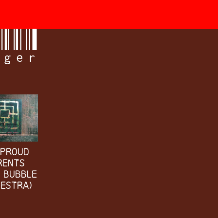
ager
 Proud
rents
 Bubble
estra)