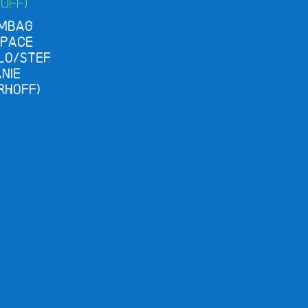
mbag
space
lo/Stef
nie
rhoff)