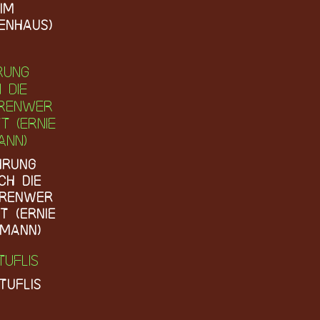
im
enhaus)
hrung
ch die
rrenwer
t (Ernie
smann)
tuflis