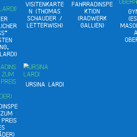
Visitenkarte
Fahrradinspe
n (Thomas
ktion
Gy
Schauder /
(Radwerk
(E
ter
Letterwish)
Gallien)
Maso
licher
a
ss”
Obe
sten
ing,
Lardi)
Ursina Lardi
dinspe
 zum
 Preis
es
äder)