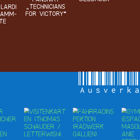
„Technicians
 Lardi
for Victory“
ramm-
te
Ausverk