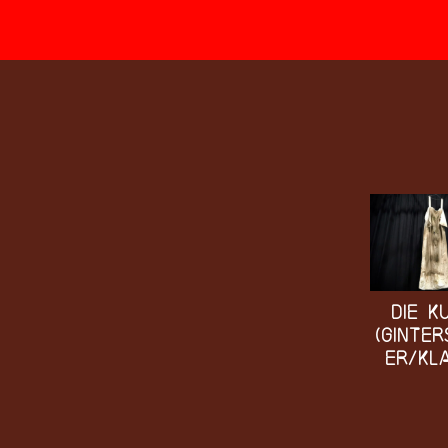
Die K
(Ginte
er/Kl