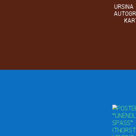
Ursina
Autog
kar