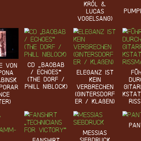
Król &
Pump
Lucas
Vogelsang)
CD „BAOBAB
e von
/ ECHOES“
ELEGANZ IST
Fü
Pona
(The Dorf /
KEIN
dur
abinsk
Phill Niblock)
VERBRECHEN
Gita
porar
(Gintersdorf
kstat
nce
er / Klaßen)
Ris
ter)
Pan
Messias
Siebdruck
Fanshirt