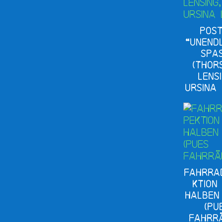
Pos
“Unend
Spa
(Thor
Lens
Ursina 
Fahrra
ktion
halben
(Pu
Fahrr