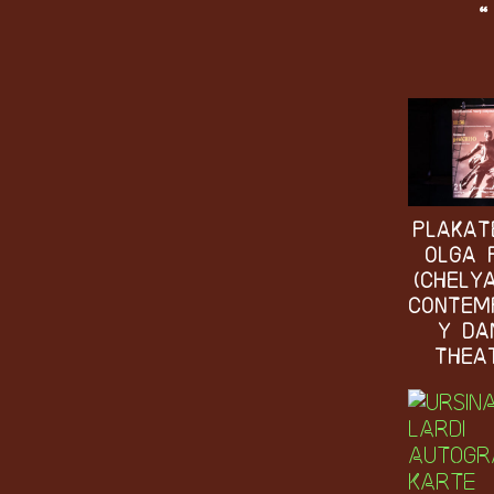
“
Plakat
Olga 
(Chely
Contem
y Da
Thea