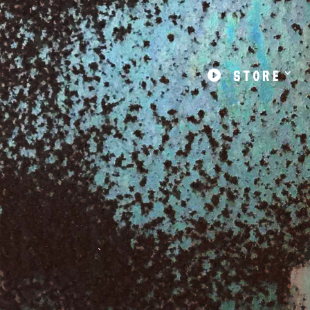

STORE