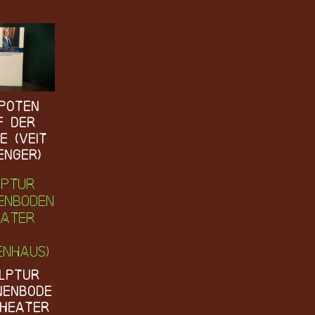
poten
f der
e (Veit
enger)
lptur
nenbode
Theater