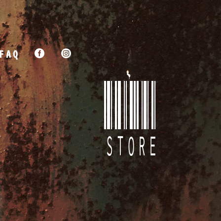
FAQ


STORE