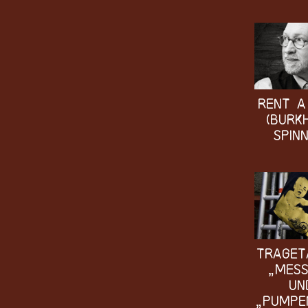
Rent a
(Burk
Spin
Traget
„Mess
un
„Pumpe