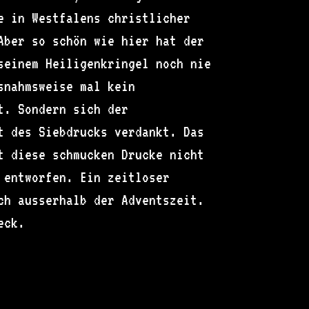
e in Westfalens christlicher
Aber so schön wie hier hat der
seinem Heiligenkringel noch nie
snahmsweise mal kein
t. Sondern sich der
t des Siebdrucks verdankt. Das
t diese schmucken Drucke nicht
 entworfen. Ein zeitloser
ch ausserhalb der Adventszeit.
eck.