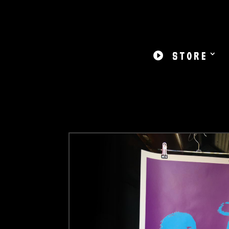

STORE