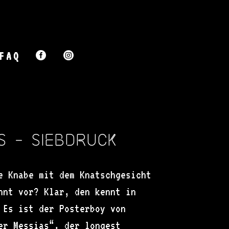
FAQ


s – Siebdruck
e Knabe mit dem Knatschgesicht
nnt vor? Klar, den kennt in
 Es ist der Posterboy von
er Messias“, der longest