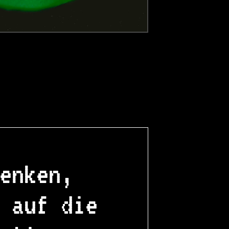
enken,
 auf die