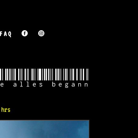
FAQ


e alles begann
 hrs